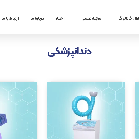
رال کاتالوگ
مجله علمی
اخبار
درباره ما
ارتباط با ما
گ زنان
بلاگ
دندانپزشکی
م و عفونت
تازه های پزشکی