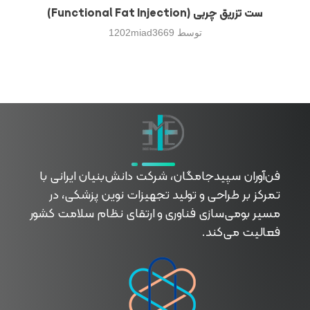
ست تزریق چربی (Functional Fat Injection)
توسط
1202miad3669
فناوران سپیدجامگان
طراح و تولیدکننده تجهیزات پیشرفته پزشکی با تمرکز بر نوآوری، بومی‌سازی و توسعه فناوری‌های سلامت
فن‌آوران سپیدجامگان، شرکت دانش‌بنیان ایرانی با
تمرکز بر طراحی و تولید تجهیزات نوین پزشکی، در
مسیر بومی‌سازی فناوری و ارتقای نظام سلامت کشور
فعالیت می‌کند.