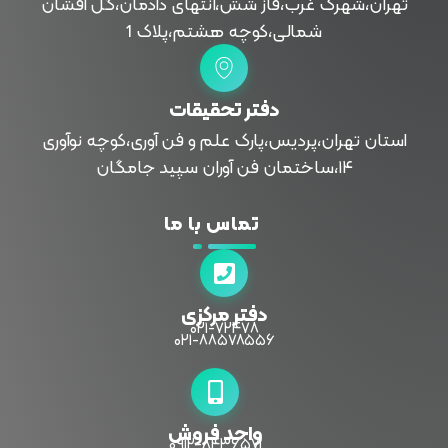
تهران،شهرک غرب،فاز شش،انتهای دادمان،گل افشان
شمالی،کوچه هشتم،پلاک 1
دفتر تحقیقات
استان تهران،پردیس،پارک علم و فن آوری،کوچه نوآوری
۱۴،ساختمان فن آوران سپید جامگان
تماس با ما
دفتر مرکزی
۰۲۱-۷۲۴۷۸
۰۲۱-۸۸۵۷۸۵۵۶
واحد فروش
۰۹۱۲-۸۴۳۶۵۷۱