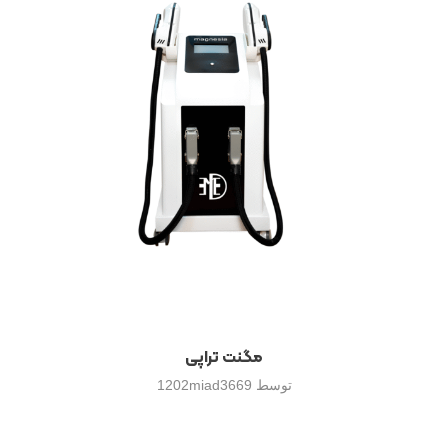
مگنت تراپی
توسط
1202miad3669