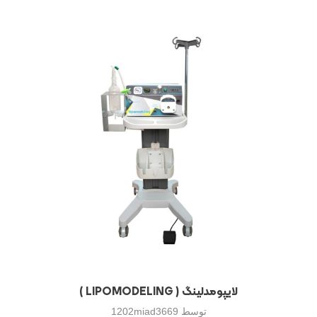
لایپومدلینگ ( LIPOMODELING )
توسط
1202miad3669