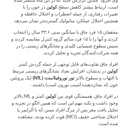
وی افزود: چندین گزارش جدید که در این ماه منتشر شده
است، ارتباط بیشتر کاهش سطح
کولین
در خون را با
تغییرات رفتاری، از جمله اضطراب و اختلال حافظه و
همچنین اختلال عملکرد متابولیک گسترده‌تر نشان می‌دهد.
محققان ۱۵ فرد چاق با میانگین سنی ۳۳.۶ سال را انتخاب
کردند و آنها را با ۱۵ فرد سالم گروه کنترل مقایسه کردند و
سپس سطوح شیمیایی کلیدی و نشانگرهای زیستی را در
همه شرکت‌کنندگان تجزیه و تحلیل کردند.
افراد چاق تفاوت‌های قابل توجهی از جمله گردش کمتر
کولین
در بدنشان، افزایش تعداد نشانگرهای زیستی مرتبط
با التهاب و سطوح بالاتر
نور نوروفیلامنت (NfL)
(یک پروتئین
خون که نشان‌دهنده آسیب نورون است) داشتند.
در افراد چاق، همبستگی قوی بین
کولین
کمتر و NfL بالاتر
وجود داشت و نکته مهم این است که همین الگو در تجزیه و
تحلیل بافت مغز پس از مرگ افراد مسن که با آلزایمر یا
اختلال شناختی خفیف (MCI) فوت کرده بودند، مشاهده
شده است.