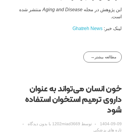
این پژوهش در مجله
Aging and Disease
منتشر شده
است.
لینک خبر:
Ghatreh News
مطالعه بیشتر
خون انسان می‌تواند به عنوان
داروی ترمیم استخوان استفاده
شود
1404-09-09
توسط
1202miad3669
با
بدون دیدگاه
تازه های پزشکی