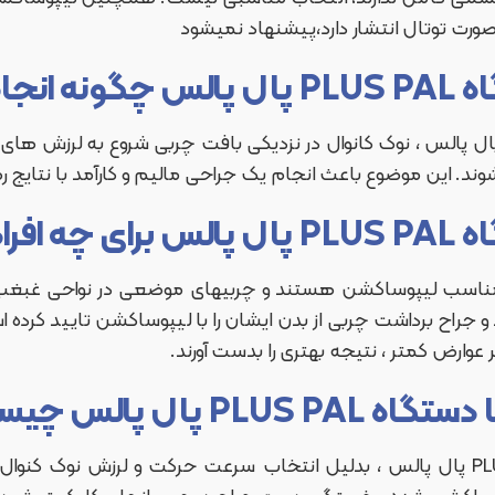
صورت توتال انتشار دارد،پیشنهاد نمیشود
 میشود؟
 پالس ، نوک کانوال در نزدیکی بافت چربی شروع به لرزش های 
وند. این موضوع باعث انجام یک جراحی مالیم و کارآمد با نتای
اسب است؟
د مناسب لیپوساکشن هستند و چربیهای موضعی در نواحی غبغب 
رند و جراح برداشت چربی از بدن ایشان را با لیپوساکشن تایید کرده 
عوارض کمتر ، نتیجه بهتری را بدست آورند.
P پال پالس چیست؟
در لیپوساکشن با دستگاه PLUS PAL پال پالس ، بدلیل انتخاب سرعت حرکت و لرزش