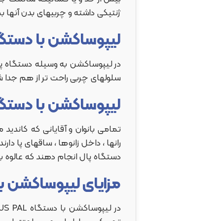
ژنتیکی داشته و چربیهای بدن آنها ب
لیپوساکشن با دستگاه PLUS PAL پال پالس چگونه انجام
در لیپوساکشن به وسیله دستگاه پال
سلولهای چربی راحت تر از هم جدا ش
لیپوساکشن با دستگاه PLUS PAL پال پالس برای چه افرادی من
تمامی بانوان و آقایانی که کاندی
رانها ، داخل زانوها ، ساقهای پا دا
دستگاه پال انجام دهند که عالوه بر 
مزایای لیپوساکشن با دستگاه LUS PAL