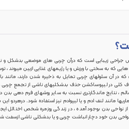
ت؟
ن Liposuction یک روش جراحی زیبایی است که درآن چربی های موضعی بدشک
ایی که به سختی با ورزش و یا رژیمهای غذایی ازبین میروند ، 
که در آن سلولهای چربی تمایل به ذخیره شدن دارند، مانند باس
ف کلی در لیپوساکشن حذف بدشکلیهای ناشی از تجمع چربی و
م ، نتایج ماندگارتری نسبت به سایر روشهای فرم دهی بدن دارد
ماریها مانند لنف ادم و یا لیپوادم نیز استفاده شود. درهردو این
ز نواحی بدن بوجود آمده ، در زندگی روزمره شخص اختالل ا
خی نواحی بدن خود دچار انباشت چربی و یا بدشکلی ناشی ازسفت