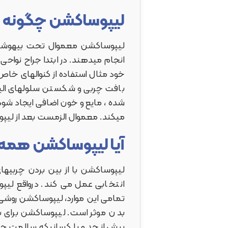
لیپوساکشن چگونه ا
لیپوساکشن معموال تحت بیهوشی تو
انجام میدهند. در ابتدا جراح نوا
خود مثال استفاده از کنوالهای خاص 
بافت چربی و شکستن سلولهای الی
شده ، مایع و خون اضافی ایجاد شود.
میکند. معموال الزمست بعد از لیپ
آیا لیپوساکشن همه ا
لیپوساکشن با از بین بردن چربیها
انتخابی عمل می کند. درواقع لیپ
تمامی این موارد، لیپوساکشن روشی
بد ن موثر است. لیپوساکشن برای با
بیش از حد و یا کسانیکه سالمت ج