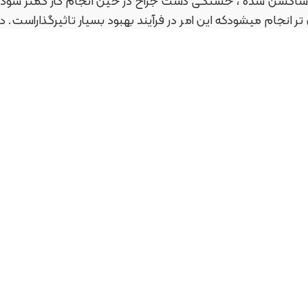
پوساکشن شده ، خستگی دست جراح در حین انجام کار کمتر شود.
 ناحیه مشخص شده ، به اندازه قطر کنوالهای انتخابی جراح است
P پال پالس چیست؟
شن و نتیجه آن ، تخصص و مهارت جراح است .بدلیل اینکه لیپو
ال دوره نقاهت کوتاهتر و بهبودی زخمها نیز سریعتر بوده و ت
دوره نقاهت افر
حی و سن بیمار ( مشخص میشود.الزم بذکر است در روش لیپوس
 تا زمان تشخیص جراح از گنهای ویژه استفاده کند.