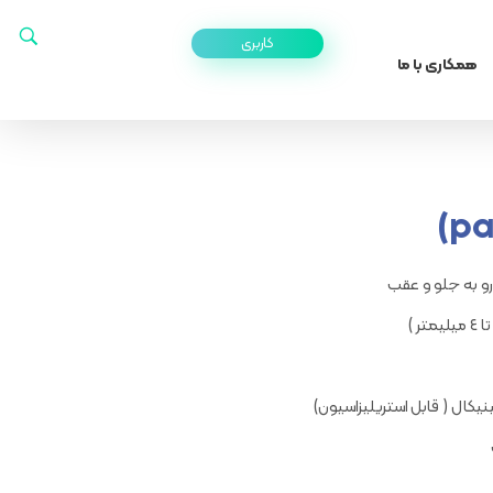
کاربری
همکاری با ما
رو به جلو و عقب
ر )