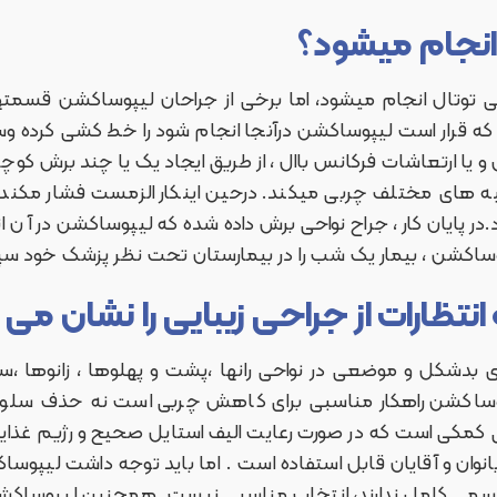
نجام میشود؟
تال انجام میشود، اما برخی از جراحان لیپوساکشن قسمتهای
حی که قرار است لیپوساکشن درآنجا انجام شود را خط کشی کرده 
و یا ارتعاشات فرکانس باال ، از طریق ایجاد یک یا چند برش کوچک
ه های مختلف چربی میکند. درحین اینکار الزمست فشار مکند
در پایان کار ، جراح نواحی برش داده شده که لیپوساکشن در آ ن ا
وساکشن ، بیمار یک شب را در بیمارستان تحت نظر پزشک خود سپر
نتظارات از جراحی زیبایی را نشان می
ی بدشکل و موضعی در نواحی رانها ،پشت و پهلوها ، زانوها 
وساکشن راهکار مناسبی برای کاهش چربی است نه حذف سلولیت
 کمکی است که در صورت رعایت الیف استایل صحیح و رژیم غذا
نوان و آقایان قابل استفاده است . اما باید توجه داشت لیپوسا
سمی کامل ندارند، انتخاب مناسبی نیست. همچنین لیپوساکشن