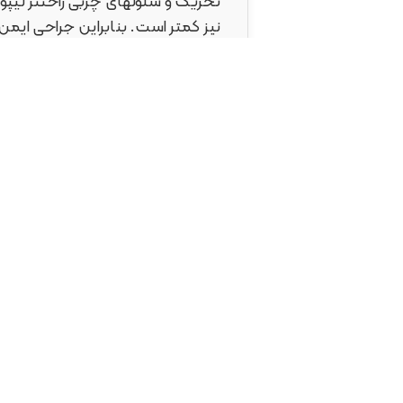
تحریک و سلولهای چربی راحتتر لی
پال پالس ، برشهای ایجادی بر روی
کوچک خواهد بود.
عوارض لیپوساکشن با دستگاه LUS PAL
مهمترین عامل در جراحی لیپوکساک
لیپوساکشن با روش سنتی است ، معمو
است.
، چه مدت است؟
ماه تا یکسال )بسته به وسعت جرا
روشهای جراحی زیبایی، الزمست شخص