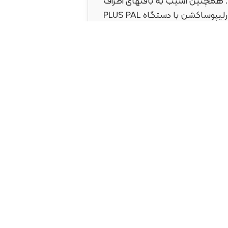
 همچنین آسیب به بافتهای اطراف
نیز کمتر است. بنابراین جراحی ایمن تر انجام میشودکه این امر در فرآیند بهبود بسیار تاثیرگذاراست. درلیپوساکشن با دستگاه PLUS PAL
 که نتیجتا اندازه زخمهای جراحی
ساکشن با دستگاه پال ظریفتر از
ورم و التهاب ایجاد شده نیز کمتر
ادی که لیپوساکشن با دستگاه PLUS PAL پال پالس را انجام میدهند
بدلیل ایمن تر بودن لیپوساکشن با دستگاه پال ، معموال دوره نقاهت و بهبودی 4 تا 6 هفته طول میکشد. نتیجه نهایی و اثرکار نیز 6
اکشن با دستگاه پال مانند سایر