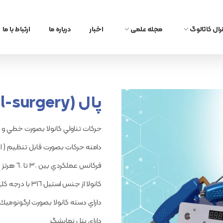
رال کاتالوگ
مجله علمی
اخبار
درباره ما
ارتباط با ما
گ زنان
بلاگ
م و عفونت
تازه های پزشکی
پال (pal-surgery)
حركات تناولي كانولا بصورت خطي و 
دامنه حركات بصورت قابل تنظيم ( ا تا ٤ ميليمت
فركانس عملكردي بين ٣٠ تا ٦٠ هرتز
كانولا از جنس استيل ٣١٦ با درجه كلينيكال ( قابل استريليزاسيون)
داراي دسته كانولا بصورت ارگونوميك
داراي پنل نمايشگر