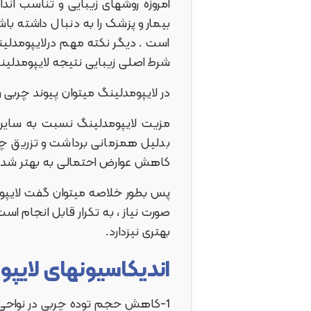
امروزه روشهای زیبایی و تناسب ان
بیمار و پزشک را به دنبال داشته با
است . دیگر نکته مهم درلایپومدلی
شرط اصلی زیبایی نتیجه لایپومدلی
در لایپومدلینگ میتوان پیوند چربی
مزیت لایپومدلینگ نسبت به سایر
بدلیل همزمانی برداشت و تزریق چرب
کاهش عوارض احتمالی به بهتر شدن 
پس بطور خلاصه میتوان گفت لایپو
صورت نیاز ، به تکرار قابل انجام اس
بهتری نیزدارد.
اندیکاسیونهای لایپ
1-کاهش حجم توده چربی در نواحی شکم ، پهلوها و رانها