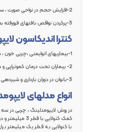
2-افزایش حجم در نواحی صورت ، سینه ها و باسن
3-پرکردن نواقص بافتهای فرورفته بدن
کنترا اندیکاسون لا
1-بیماریهای اتوایمنی ،چربی خون ، بیماریهای زمینه ای
2- بیماران تحت درمان کموتراپی و داروهای خاص
3-بانوان در دوران بارداری و شیردهی
انواع مدلهای لایپوم
در روش لایپومدلینگ ، چربی در سه س
کمک کنولایی با قطر 3 میلیمتر و در حجم بالای چربی
با کنولایی به قطر یک میلیمتر ب