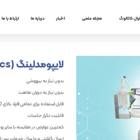
رال کاتالوگ
مجله علمی
اخبار
درباره ما
ارتباط با ما
گ زنان
بلاگ
م و عفونت
تازه های پزشکی
لایپومدلینگ (orthopedics)
بدون نیاز به بیهوشی
بدون نیاز به دوران نقاهت
قابل استفاده برای تمامی افراد بالای 20 سال
قابلیت تکرار جلسات
کمترین عوارض در مقایسه با سایر ر
۱ سال گارانتی و ۱۰ سال خدمات پس از فروش