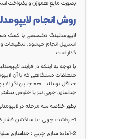
بصورت مایع هموژن و یکنواخت است،
روش انجام لایپومدل
لایپومدلینگ تخصصی با کمک دست
استریل انجام میشود. تنظیمات و عم
گذار است.
با توجه به اینکه در فرآیند لایپو
متعلقات دستگاهی که با آن لایپوم
حداقل برساند . همچنین اگر لای
جداسازی چربی نیز با خلوص بیشتر و
بطور خلاصه سه مرحله در لایپومدلی
1-برداشت چربی : با ساکشن فشار ضعیف و تنظیم شده
2-آماده سازی چربی : جداسازی سلولهای چربی از خون و سایر مایعات بدن