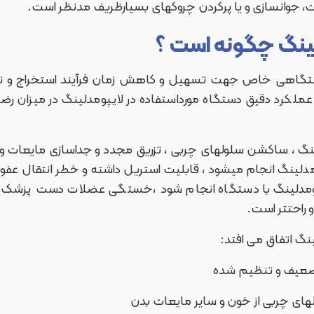
 جوانسازی و یا پرکردن چروکهای بسیارظریف مدنظر است.
ینگ چگونه است ؟
گاهی خاص جهت تسهیل و کاهش زمان فرآیند استخراج و تزر
لکرد دقیق دستگاه مورداستفاده در لایپومدلینگ در میزان رضا
مدلینگ ، ساکشن سلولهای چربی ، تزریق مجدد و جداسازی مایعات و
دلینگ انجام میشود ، قابلیت استریل داشته و خطر انتقال ع
پومدلینگ با دستگاه انجام شود ،خستگی عضلات دست پزشک و
 راحتتر است.
نگ اتفاق می افتد: