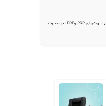
جهت افزایش مدت زمان ماندگاری بایوفیلر تهیه شده و توزیع اثرات یکنواختی آن در بافت ، میتوان از روشهای PRP وPRF نیز بصورت