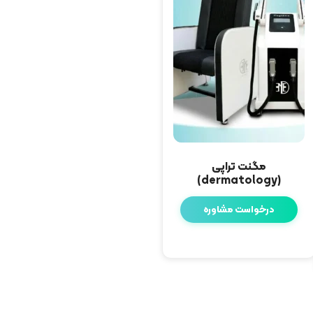
مگنت تراپی
(dermatology)
درخواست مشاوره