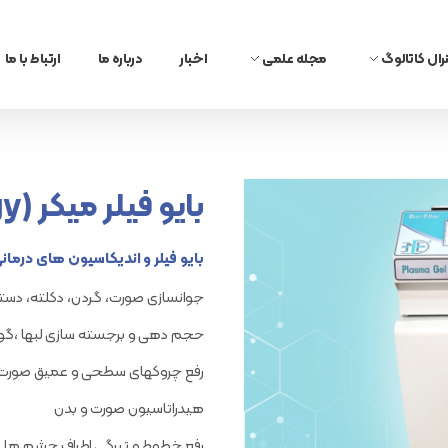
رال کاتالوگ
مجله علمی
اخبار
درباره ما
ارتباط با ما
گ زنان
بلاگ
م و عفونت
تازه های پزشکی
بایو فیلر میکر (Dermatology)
بایو فیلر و اندیکاسیون های درمانی
جوانسازی صورت، گردن، دکلته، دستها
حجم دهی و برجسته سازی لبها ،گونهه
رفع چروکهای سطحی و عمیق صورت 
هیدراتاسیون صورت و بدن
رفع خطوط و تیرگی اطراف چشم ها