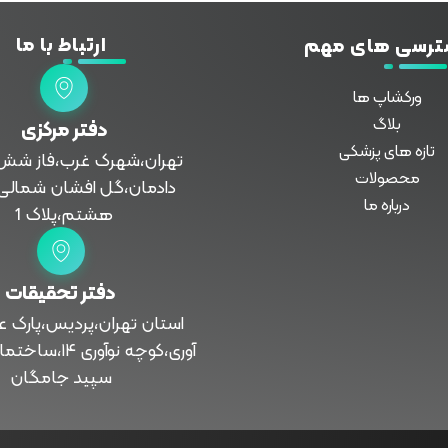
ارتباط با ما
ترسی های مهم
ورکشاپ ها
بلاگ
دفتر مرکزی
تازه های پزشکی
تهران،شهرک غرب،فاز شش،
محصولات
دادمان،گل افشان شمالی
درباره ما
هشتم،پلاک 1
دفتر تحقیقات
استان تهران،پردیس،پارک ع
آوری،کوچه نوآوری 
سپید جامگان