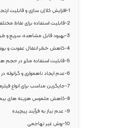
1-افزایش کلاژن سازی و قابلیت ارتجاعی پوست
2-قابلیت استفاده برای نقاط مختلف بدن
3-بهبود قابل مشاهده، سریع و طبیعی
4-کاهش خطر انتقال عفونت و بروز بیماری های آلرژیک به دلیل استفاده از خون خود فرد برای تهیه بایوفیلر
5-قابلیت استفاده مکرر در حجم های مورد نیاز و دردسترس بودن همیشگی برای پزشک و بیمار
6-عدم ایجاد ناهمواری و گرانوله در بافت مورد استفاده
7-جایگزین مناسب برای انواع فیلرهای پوستی در مواردی که منع مصرف آنها وجود دارد
8-کاهش ملموس هزینه های بیمار
9- عدم نیاز به فرآیند پیچیده
10-روش غیر تهاجمی