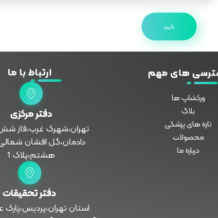
ارتباط با ما
ترسی های مهم
ورکشاپ ها
بلاگ
دفتر مرکزی
تازه های پزشکی
تهران،شهرک غرب،فاز شش،
محصولات
دادمان،گل افشان شمالی
درباره ما
هشتم،پلاک 1
دفتر تحقیقات
استان تهران،پردیس،پارک ع